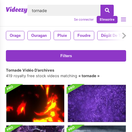
lose
Se connecter
S'inscrire
Orage
Ouragan
Pluie
Foudre
Dégât De Tornad
Filters
Tornade Vidéo D’archives
419 royalty free stock videos matching
tornade