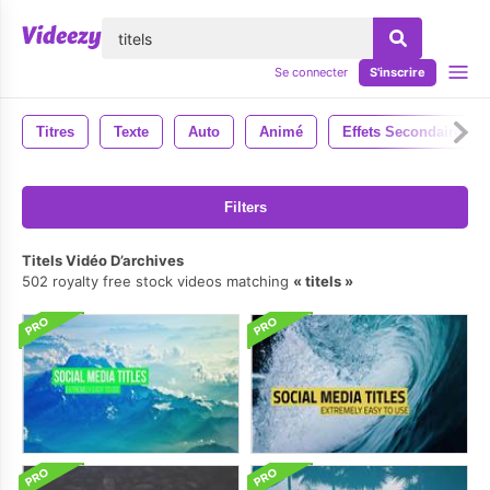
lose
Se connecter
S'inscrire
Titres
Texte
Auto
Animé
Effets Secondaires
Filters
Titels Vidéo D’archives
502 royalty free stock videos matching
titels