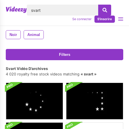
lose
Se connecter
S'inscrire
Noir
Animal
Filters
Svart Vidéo D’archives
4 020 royalty free stock videos matching
svart