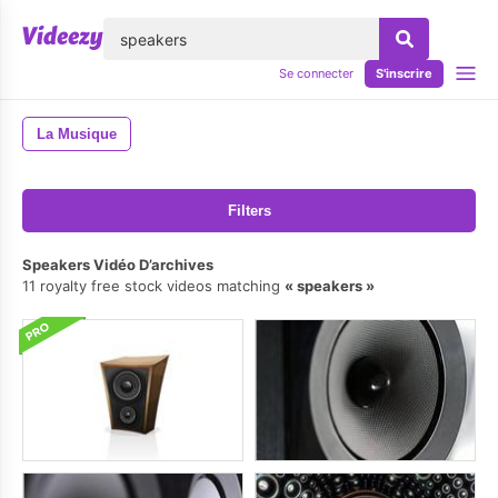
lose
Se connecter
S'inscrire
La Musique
Filters
Speakers Vidéo D’archives
11 royalty free stock videos matching
speakers