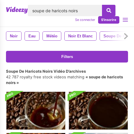
lose
Se connecter
S'inscrire
Noir
Eau
Météo
Noir Et Blanc
Soupe De Harico
Filters
Soupe De Haricots Noirs Vidéo D’archives
42 787 royalty free stock videos matching
soupe de haricots
noirs