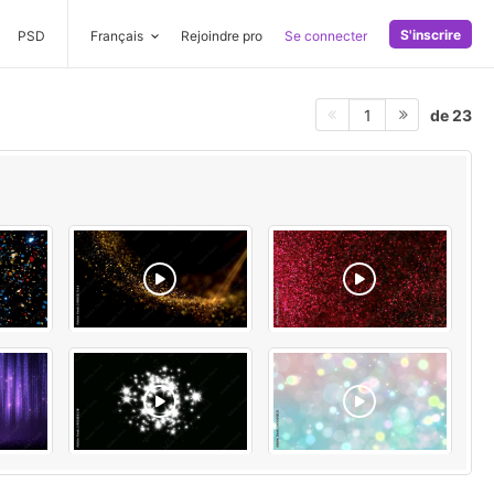
S'inscrire
PSD
Français
Rejoindre pro
Se connecter
de 23
1