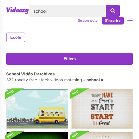
lose
Se connecter
S'inscrire
École
Filters
School Vidéo D’archives
322 royalty free stock videos matching
school