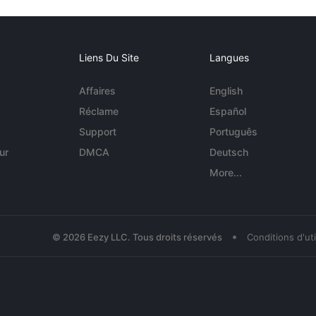
Liens Du Site
Langues
Affaires
English
Réclame
Español
Support
Português
ur
DMCA
Deutsch
More...
•
© 2026 Eezy LLC. Tous droits réservés
Conditions d'uti