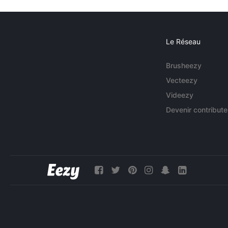
Le Réseau
Brusheezy
Vecteezy
Videezy
Devenir contribute