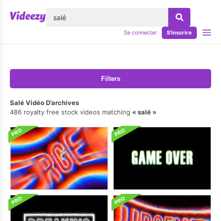
lose
Se connecter
S'inscrire
Filters
Salé Vidéo D’archives
486 royalty free stock videos matching
salé