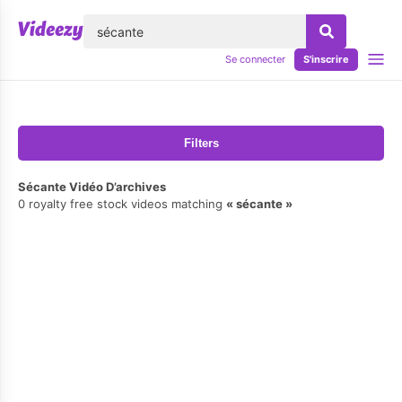
lose
Se connecter
S'inscrire
Filters
Sécante Vidéo D’archives
0 royalty free stock videos matching
sécante