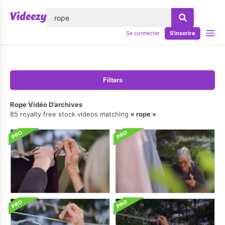
lose
Se connecter
S'inscrire
Filters
Rope Vidéo D’archives
85 royalty free stock videos matching
rope