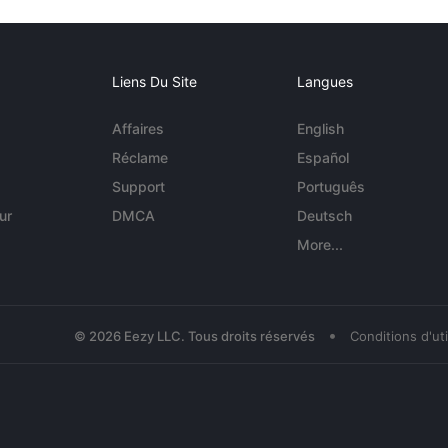
Liens Du Site
Langues
Affaires
English
Réclame
Español
Support
Português
ur
DMCA
Deutsch
More...
•
© 2026 Eezy LLC. Tous droits réservés
Conditions d'uti