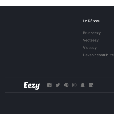
Le Réseau
Brusheezy
Vecteezy
Videezy
Devenir contribute