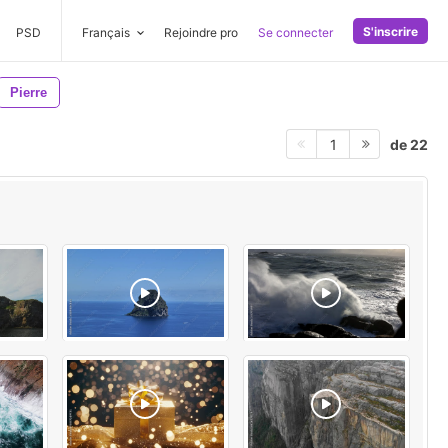
S'inscrire
PSD
Français
Rejoindre pro
Se connecter
Pierre
de 22
1