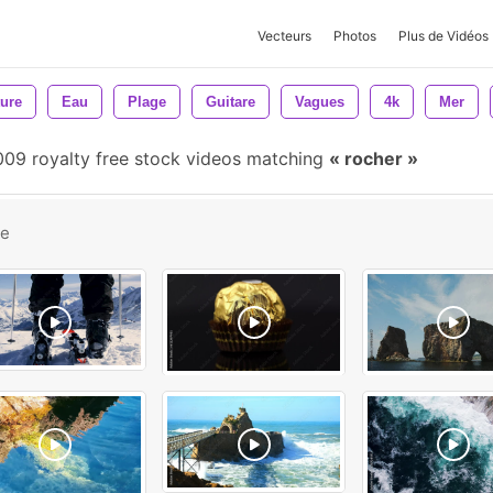
Vecteurs
Photos
Plus de Vidéos
ture
Eau
Plage
Guitare
Vagues
4k
Mer
009 royalty free stock videos matching
rocher
be