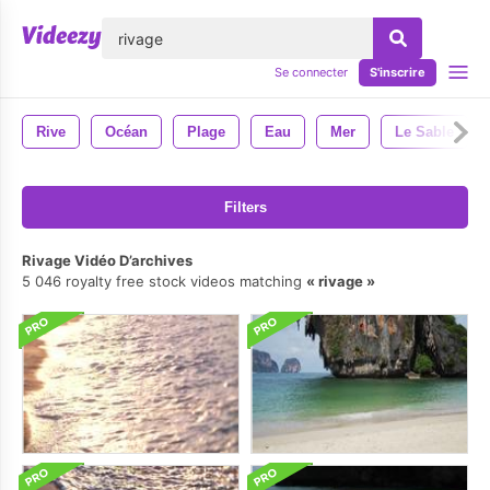
lose
Se connecter
S'inscrire
Rive
Océan
Plage
Eau
Mer
Le Sable
Filters
Rivage Vidéo D’archives
5 046 royalty free stock videos matching
rivage