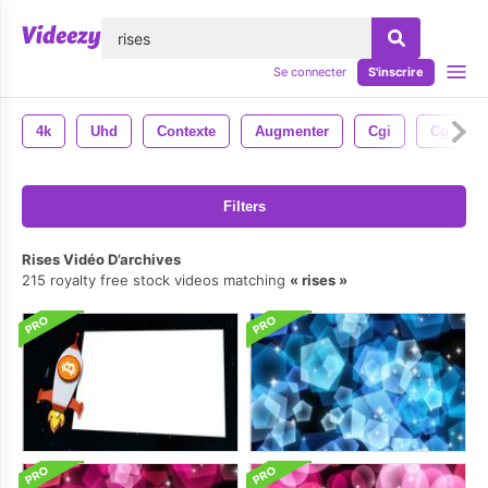
lose
Se connecter
S'inscrire
4k
Uhd
Contexte
Augmenter
Cgi
Cg
Filters
Rises Vidéo D’archives
215 royalty free stock videos matching
rises