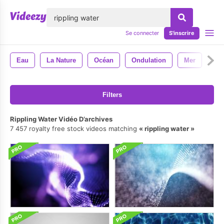
lose
Se connecter
S'inscrire
Eau
La Nature
Océan
Ondulation
Mer
Filters
Rippling Water Vidéo D’archives
7 457 royalty free stock videos matching
rippling water