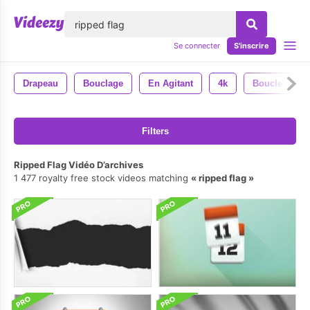
lose
Se connecter
S'inscrire
Drapeau
Bouclage
En Agitant
4k
Boucle
Filters
Ripped Flag Vidéo D’archives
1 477 royalty free stock videos matching
ripped flag