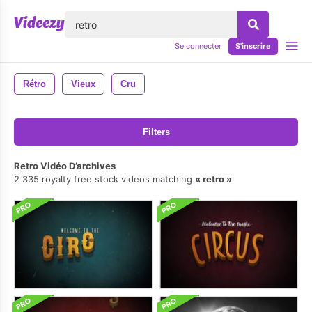
lose
Se connecter
S'inscrire
Rétro
Vieux
Cru
Filters
Retro Vidéo D’archives
2 335 royalty free stock videos matching
retro