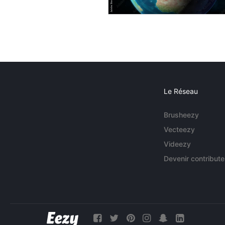
Le Réseau
Brusheezy
Vecteezy
Videezy
Devenir contribute