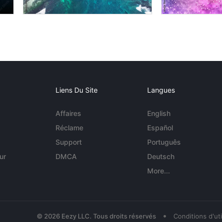
Liens Du Site
Langues
Affaires
English
Réclame
Español
Support
Português
ur
DMCA
Deutsch
More...
•
© 2026 Eezy LLC. Tous droits réservés
Conditions d'uti