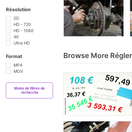
Résolution
SD
HD - 720
HD - 1080
4K
Ultra HD
Browse More Régler
Format
MP4
MOV
Moins de filtres de
recherche