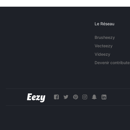
Le Réseau
Brusheezy
Vecteezy
Videezy
Devenir contribute