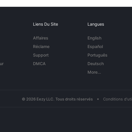
Liens Du Site
Langues
Affaires
English
Réclame
Español
Support
Português
ur
DMCA
Deutsch
More...
•
© 2026 Eezy LLC. Tous droits réservés
Conditions d'uti