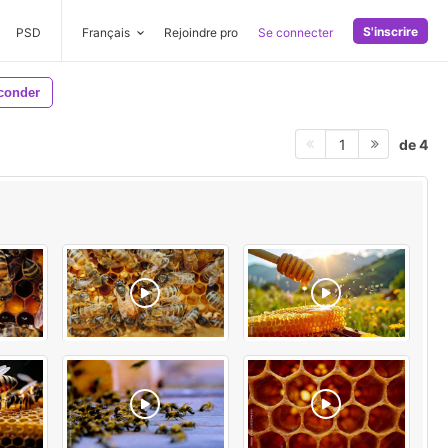
S'inscrire
PSD
Français
Rejoindre pro
Se connecter
conder
de 4
1