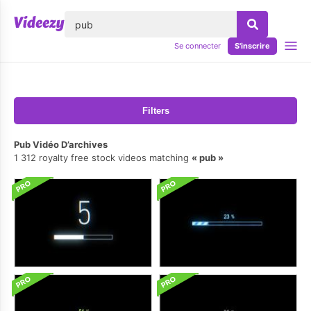
lose
Se connecter
S'inscrire
Filters
Pub Vidéo D’archives
1 312 royalty free stock videos matching
pub