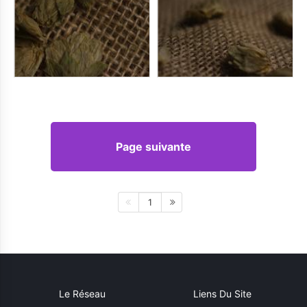
Page suivante
1
Le Réseau
Liens Du Site