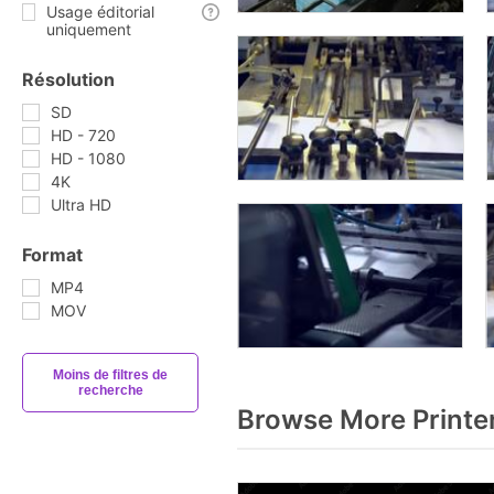
Usage éditorial
uniquement
Résolution
SD
HD - 720
HD - 1080
4K
Ultra HD
Format
MP4
MOV
Moins de filtres de
recherche
Browse More Printe