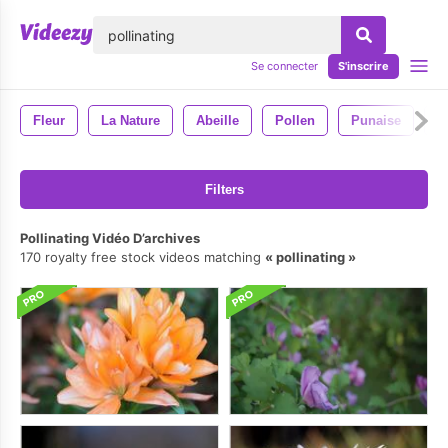
lose
Se connecter
S'inscrire
Fleur
La Nature
Abeille
Pollen
Punaise
I
Filters
Pollinating Vidéo D’archives
170 royalty free stock videos matching
pollinating