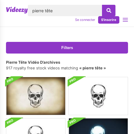
lose
Se connecter
S'inscrire
Filters
Pierre Tête Vidéo D’archives
917 royalty free stock videos matching
pierre tête