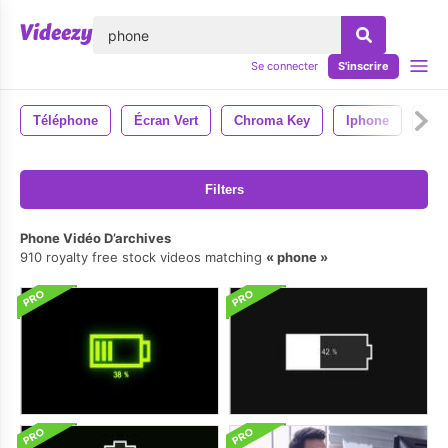
lose
Se connecter
S'inscrire
Téléphone
Écran Vert
Chroma Key
Iphone
La 
Filters
Phone Vidéo D’archives
910 royalty free stock videos matching
phone