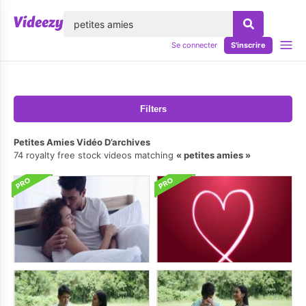
lose
Se connecter
S'inscrire
Filters
Petites Amies Vidéo D’archives
74 royalty free stock videos matching
petites amies