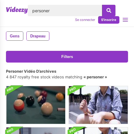
lose
Se connecter
S'inscrire
Gens
Drapeau
Filters
Personer Vidéo D’archives
4 847 royalty free stock videos matching
personer