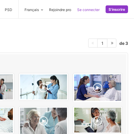
S'inscrire
PSD
Français
Rejoindre pro
Se connecter
de 3
1