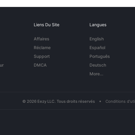
Liens Du Site
Langues
Affaires
English
Réclame
Español
Support
Português
ur
DMCA
Deutsch
More...
•
© 2026 Eezy LLC. Tous droits réservés
Conditions d'uti