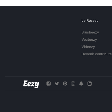
Le Réseau
Brusheezy
Vecteezy
Videezy
Devenir contribute