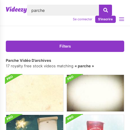
lose
Se connecter
S'inscrire
Filters
Parche Vidéo D’archives
17 royalty free stock videos matching
parche