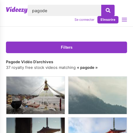
lose
Se connecter
S'inscrire
Filters
Pagode Vidéo D’archives
37 royalty free stock videos matching
pagode