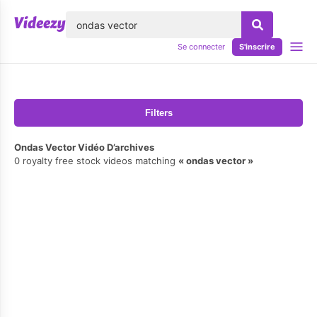
lose
Se connecter
S'inscrire
Filters
Ondas Vector Vidéo D’archives
0 royalty free stock videos matching
ondas vector