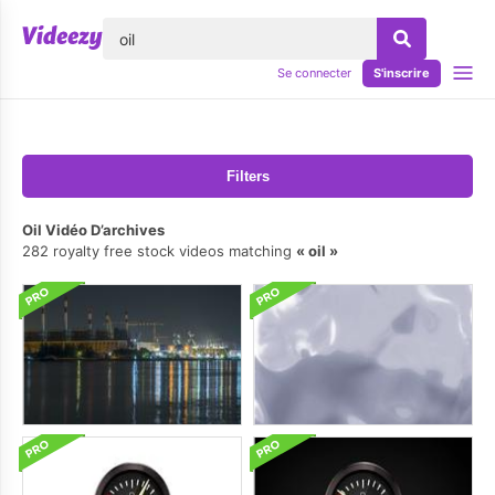
lose
Se connecter
S'inscrire
Filters
Oil Vidéo D’archives
282 royalty free stock videos matching
oil