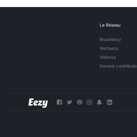
Le Réseau
Brusheezy
Vecteezy
Videezy
Devenir contribute