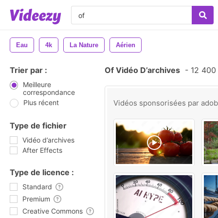
Eau
4k
La Nature
Aérien
Trier par :
Of Vidéo D’archives
-
12 400 
Meilleure
correspondance
Plus récent
Vidéos sponsorisées par
ado
Type de fichier
Vidéo d’archives
After Effects
Type de licence :
Standard
Premium
Creative Commons