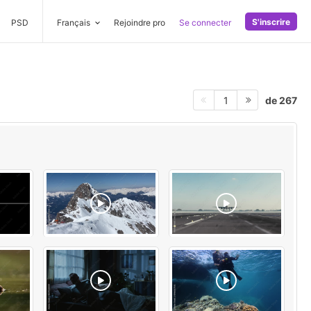
S'inscrire
PSD
Français
Rejoindre pro
Se connecter
de 267
1