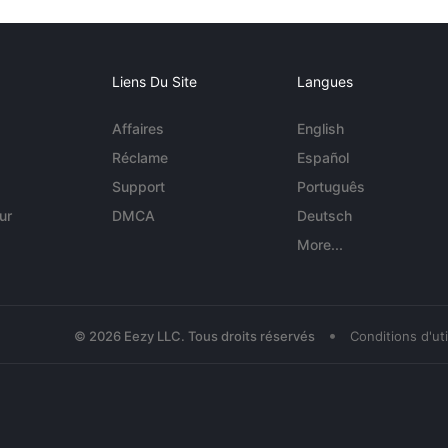
Liens Du Site
Langues
Affaires
English
Réclame
Español
Support
Português
ur
DMCA
Deutsch
More...
•
© 2026 Eezy LLC. Tous droits réservés
Conditions d'uti