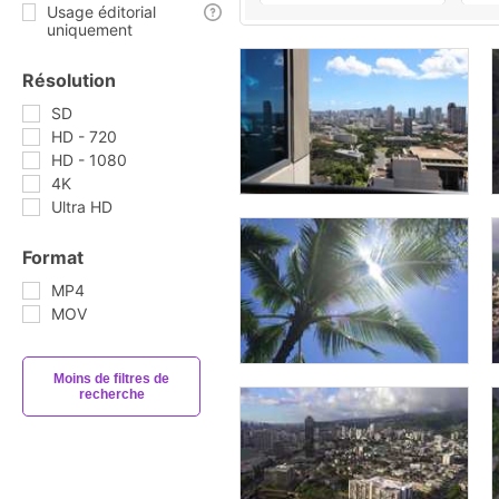
Usage éditorial
uniquement
Résolution
SD
HD - 720
HD - 1080
4K
Ultra HD
Format
MP4
MOV
Moins de filtres de
recherche