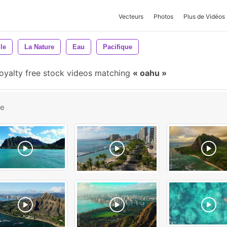
Vecteurs
Photos
Plus de Vidéos
lle
La Nature
Eau
Pacifique
oyalty free stock videos matching
oahu
be