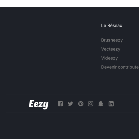
Le Réseau
Brusheezy
Vecteezy
Videezy
Devenir contribute