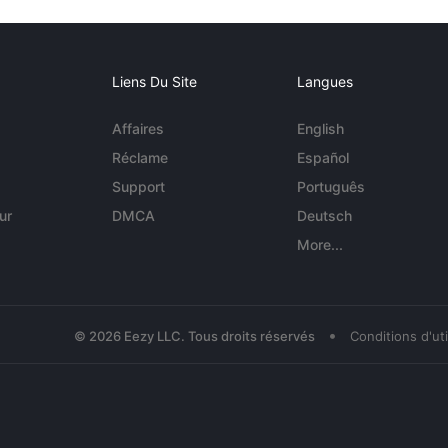
Liens Du Site
Langues
Affaires
English
Réclame
Español
Support
Português
ur
DMCA
Deutsch
More...
•
© 2026 Eezy LLC. Tous droits réservés
Conditions d'uti