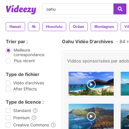
Hawaii
4k
Honolulu
Océan
Montagnes
Vi
Trier par :
Oahu Vidéo D’archives
-
84 r
Meilleure
correspondance
Plus récent
Vidéos sponsorisées par
ado
Type de fichier
Vidéo d’archives
After Effects
Type de licence :
Standard
Premium
Creative Commons