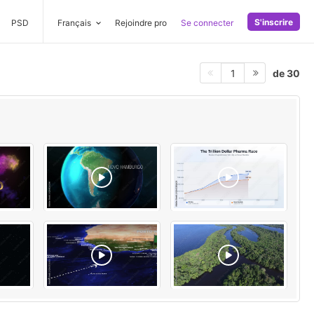
S'inscrire
PSD
Français
Rejoindre pro
Se connecter
de 30
1