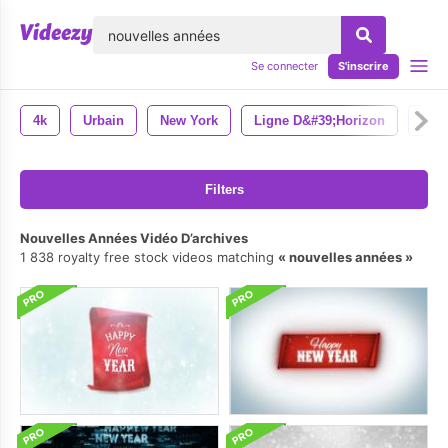
lose
Se connecter
S'inscrire
4k
Urbain
New York
Ligne D&#39;horizon
Nyc
Filters
Nouvelles Années Vidéo D’archives
1 838 royalty free stock videos matching
nouvelles années