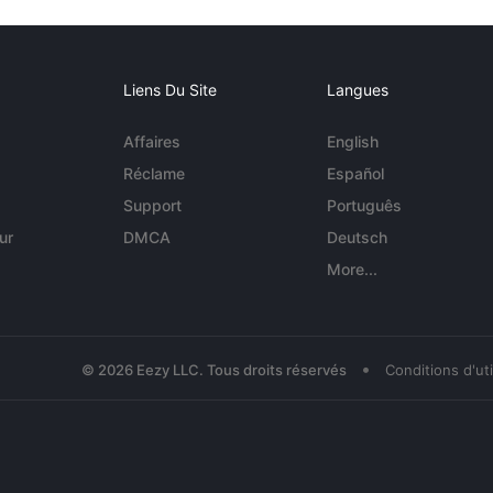
Liens Du Site
Langues
Affaires
English
Réclame
Español
Support
Português
ur
DMCA
Deutsch
More...
•
© 2026 Eezy LLC. Tous droits réservés
Conditions d'uti