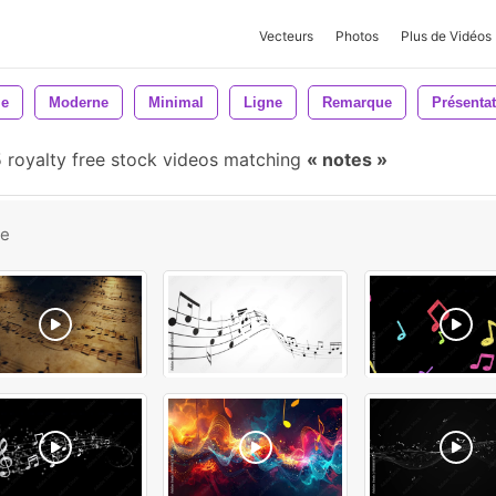
Vecteurs
Photos
Plus de Vidéos
le
Moderne
Minimal
Ligne
Remarque
Présenta
royalty free stock videos matching
notes
be