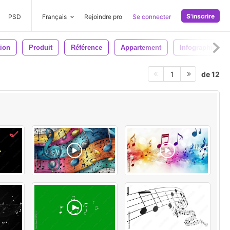
S'inscrire
PSD
Français
Rejoindre pro
Se connecter
tion
Produit
Référence
Appartement
Infographique
de 12
1