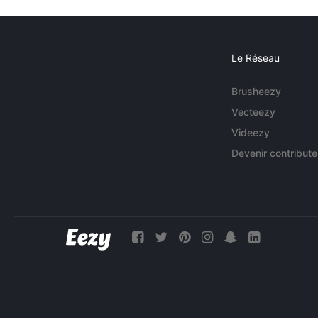
Le Réseau
Brusheezy
Vecteezy
Videezy
Devenir contribute