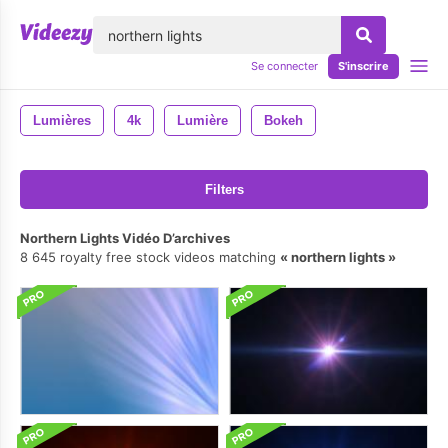
lose
Se connecter
S'inscrire
Lumières
4k
Lumière
Bokeh
Filters
Northern Lights Vidéo D’archives
8 645 royalty free stock videos matching
northern lights