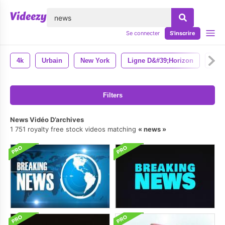
lose
Se connecter
S'inscrire
4k
Urbain
New York
Ligne D&#39;horizon
Nyc
Filters
News Vidéo D’archives
1 751 royalty free stock videos matching
news