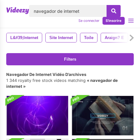
lose
Se connecter
S'inscrire
L&#39;internet
Site Internet
Toile
Araign? E
Filters
Navegador De Internet Vidéo D’archives
1 344 royalty free stock videos matching
navegador de
internet