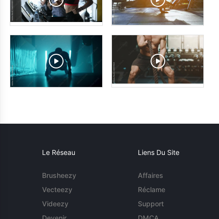
Le Réseau
Liens Du Site
Brusheezy
Affaires
Vecteezy
Réclame
Videezy
Support
Devenir
DMCA