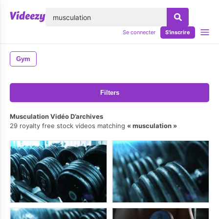
lose
Se connecter
S'inscrire
Gym
Filters
Musculation Vidéo D’archives
29 royalty free stock videos matching
musculation