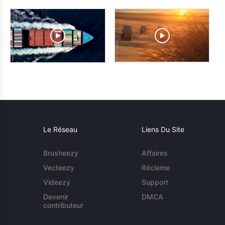
Le Réseau
Liens Du Site
Brusheezy
Affaires
Vecteezy
Réclame
Videezy
Support
Devenir
DMCA
contributeur