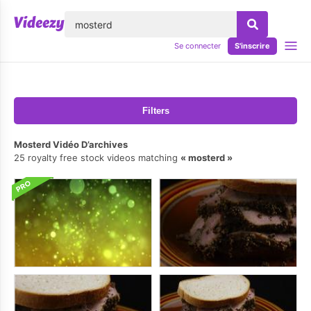
lose
Se connecter
S'inscrire
Filters
Mosterd Vidéo D’archives
25 royalty free stock videos matching
mosterd