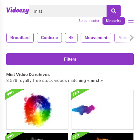
lose
Se connecter
S'inscrire
Brouillard
Contexte
4k
Mouvement
Animé
Filters
Mist Vidéo D’archives
3 576 royalty free stock videos matching
mist