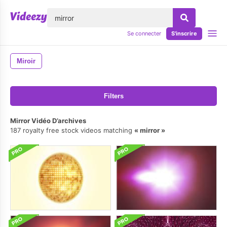
lose
Se connecter
S'inscrire
Miroir
Filters
Mirror Vidéo D’archives
187 royalty free stock videos matching
mirror