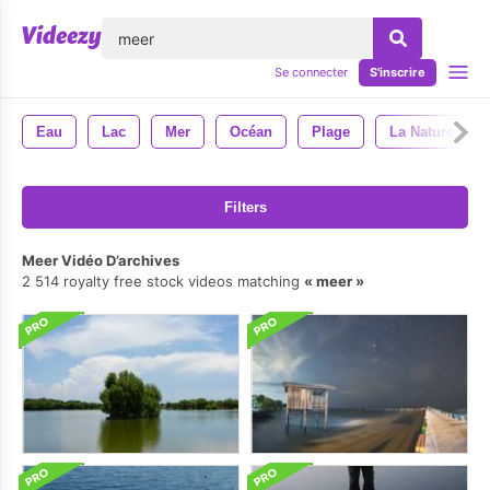
lose
Se connecter
S'inscrire
Eau
Lac
Mer
Océan
Plage
La Nature
Filters
Meer Vidéo D’archives
2 514 royalty free stock videos matching
meer