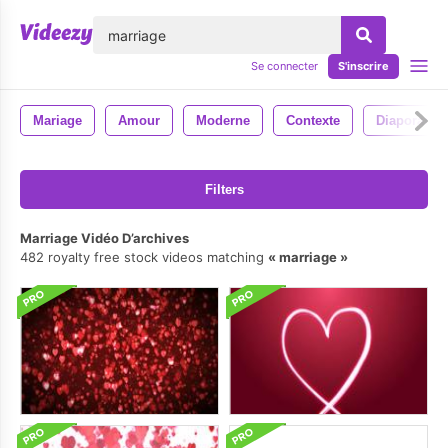
lose
Se connecter
S'inscrire
Mariage
Amour
Moderne
Contexte
Diaporama
Filters
Marriage Vidéo D’archives
482 royalty free stock videos matching
marriage