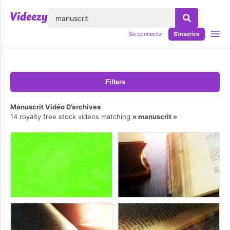
lose
Se connecter
S'inscrire
Filters
Manuscrit Vidéo D’archives
14 royalty free stock videos matching
manuscrit