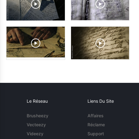
Le Réseau
Liens Du Site
Brusheezy
Affaires
Vecteezy
Réclame
Videezy
Support