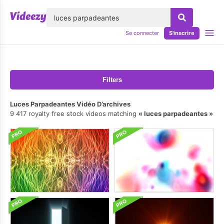
lose
Se connecter
S'inscrire
Filters
Luces Parpadeantes Vidéo D’archives
9 417 royalty free stock videos matching
luces parpadeantes