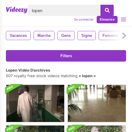
lose
Se connecter
S'inscrire
Vacances
Marche
Gens
Signe
Femmes
É
Filters
Lopen Vidéo D’archives
507 royalty free stock videos matching
lopen