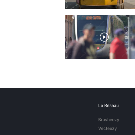
Le Réseau
Brusheezy
Vecteezy