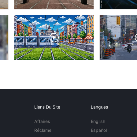
Liens Du Site
Langues
Affaires
English
Réclame
Español