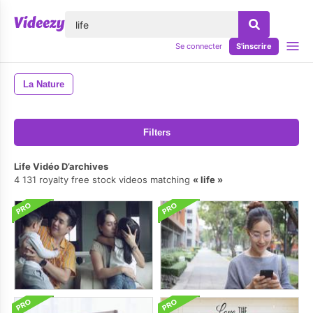
lose
Se connecter
S'inscrire
La Nature
Filters
Life Vidéo D’archives
4 131 royalty free stock videos matching
life